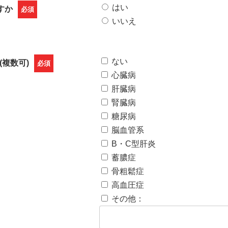
はい
すか
必須
いいえ
ない
複数可)
必須
心臓病
肝臓病
腎臓病
糖尿病
脳血管系
B・C型肝炎
蓄膿症
骨粗鬆症
高血圧症
その他：