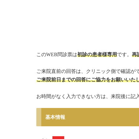
コ
ナ
ン
ビ
テ
ゲ
ン
ー
ツ
シ
へ
ョ
ス
ン
キ
に
このWEB問診票は
初診の患者様専用
です。
再
ッ
移
プ
動
ご来院直前の回答は、クリニック側で確認が
ご来院前日までの回答にご協力をお願いいた
お時間がなく入力できない方は、来院後に記
基本情報