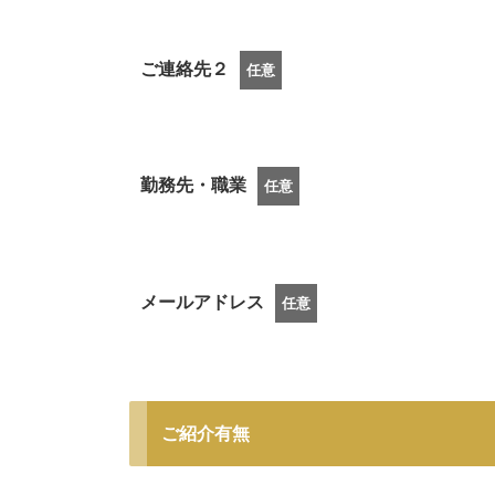
ご連絡先２
任意
勤務先・職業
任意
メールアドレス
任意
ご紹介有無