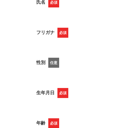
氏名
必須
フリガナ
必須
性別
任意
生年月日
必須
年齢
必須