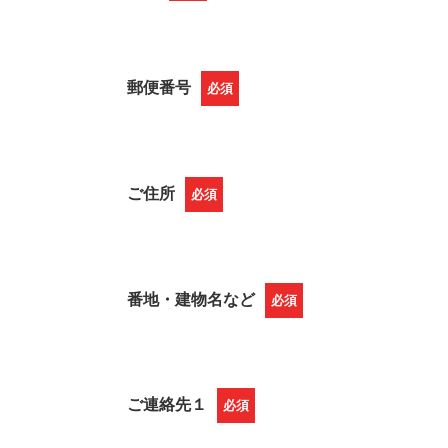
郵便番号
必須
ご住所
必須
番地・建物名など
必須
ご連絡先１
必須